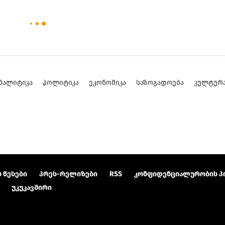
ᲜᲐᲚᲘᲢᲘᲙᲐ
ᲞᲝᲚᲘᲢᲘᲙᲐ
ᲔᲙᲝᲜᲝᲛᲘᲙᲐ
ᲡᲐᲖᲝᲒᲐᲓᲝᲔᲑᲐ
ᲙᲣᲚᲢᲣᲠ
 წესები
პრეს-რელიზები
RSS
კონფიდენციალურობის პ
უკუკავშირი