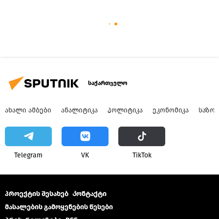
საქართველო
ᲐᲮᲐᲚᲘ ᲐᲛᲑᲔᲑᲘ
ᲐᲜᲐᲚᲘᲢᲘᲙᲐ
ᲞᲝᲚᲘᲢᲘᲙᲐ
ᲔᲙᲝᲜᲝᲛᲘᲙᲐ
ᲡᲐᲖᲝ
Telegram
VK
ТikТоk
პროექტის შესახებ
Კონტაქტი
მასალების გამოყენების წესები