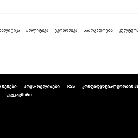
ᲜᲐᲚᲘᲢᲘᲙᲐ
ᲞᲝᲚᲘᲢᲘᲙᲐ
ᲔᲙᲝᲜᲝᲛᲘᲙᲐ
ᲡᲐᲖᲝᲒᲐᲓᲝᲔᲑᲐ
ᲙᲣᲚᲢᲣᲠ
 წესები
პრეს-რელიზები
RSS
კონფიდენციალურობის პ
უკუკავშირი