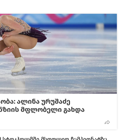
ობა: ალინა ურუშაძე
ნზიის მფლობელი გახდა
მ სტოკჰოლმში მსოფლიო ჩემპიონატზე