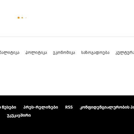
ᲜᲐᲚᲘᲢᲘᲙᲐ
ᲞᲝᲚᲘᲢᲘᲙᲐ
ᲔᲙᲝᲜᲝᲛᲘᲙᲐ
ᲡᲐᲖᲝᲒᲐᲓᲝᲔᲑᲐ
ᲙᲣᲚᲢᲣᲠ
 წესები
პრეს-რელიზები
RSS
კონფიდენციალურობის პ
უკუკავშირი