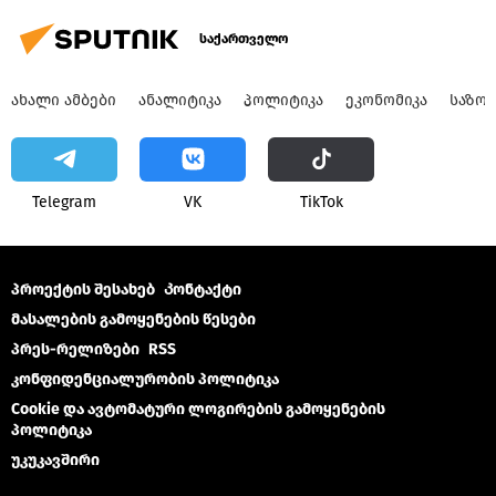
საქართველო
ᲐᲮᲐᲚᲘ ᲐᲛᲑᲔᲑᲘ
ᲐᲜᲐᲚᲘᲢᲘᲙᲐ
ᲞᲝᲚᲘᲢᲘᲙᲐ
ᲔᲙᲝᲜᲝᲛᲘᲙᲐ
ᲡᲐᲖᲝ
Telegram
VK
ТikТоk
პროექტის შესახებ
Კონტაქტი
მასალების გამოყენების წესები
პრეს-რელიზები
RSS
კონფიდენციალურობის პოლიტიკა
Cookie და ავტომატური ლოგირების გამოყენების
პოლიტიკა
უკუკავშირი