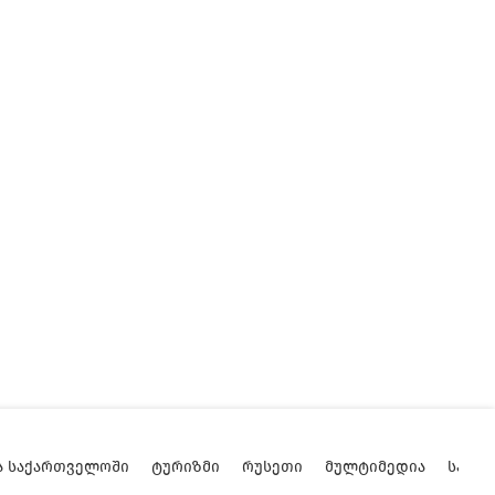
Ა ᲡᲐᲥᲐᲠᲗᲕᲔᲚᲝᲨᲘ
ᲢᲣᲠᲘᲖᲛᲘ
ᲠᲣᲡᲔᲗᲘ
ᲛᲣᲚᲢᲘᲛᲔᲓᲘᲐ
ᲡᲐᲥᲐ