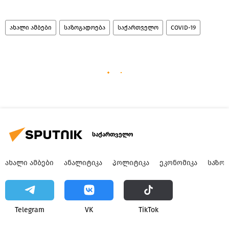
ახალი ამბები
საზოგადოება
საქართველო
COVID-19
საქართველო
ᲐᲮᲐᲚᲘ ᲐᲛᲑᲔᲑᲘ
ᲐᲜᲐᲚᲘᲢᲘᲙᲐ
ᲞᲝᲚᲘᲢᲘᲙᲐ
ᲔᲙᲝᲜᲝᲛᲘᲙᲐ
ᲡᲐᲖᲝ
Telegram
VK
ТikТоk