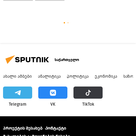
საქართველო
ᲐᲮᲐᲚᲘ ᲐᲛᲑᲔᲑᲘ
ᲐᲜᲐᲚᲘᲢᲘᲙᲐ
ᲞᲝᲚᲘᲢᲘᲙᲐ
ᲔᲙᲝᲜᲝᲛᲘᲙᲐ
ᲡᲐᲖᲝ
Telegram
VK
ТikТоk
პროექტის შესახებ
Კონტაქტი