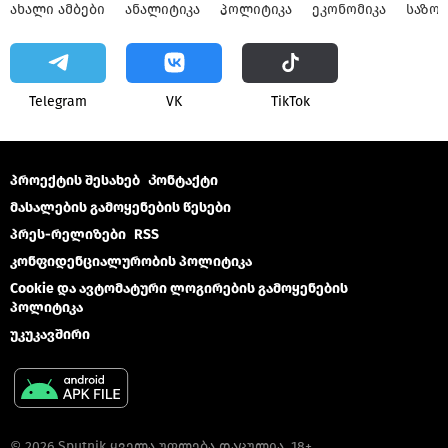
ᲐᲮᲐᲚᲘ ᲐᲛᲑᲔᲑᲘ
ᲐᲜᲐᲚᲘᲢᲘᲙᲐ
ᲞᲝᲚᲘᲢᲘᲙᲐ
ᲔᲙᲝᲜᲝᲛᲘᲙᲐ
ᲡᲐᲖᲝ
Telegram
VK
ТikТоk
პროექტის შესახებ
Კონტაქტი
მასალების გამოყენების წესები
პრეს-რელიზები
RSS
კონფიდენციალურობის პოლიტიკა
Cookie და ავტომატური ლოგირების გამოყენების
პოლიტიკა
უკუკავშირი
© 2026 Sputnik ყველა უფლება დაცულია. 18+