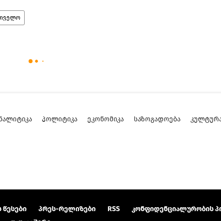
რთველო
ᲜᲐᲚᲘᲢᲘᲙᲐ
ᲞᲝᲚᲘᲢᲘᲙᲐ
ᲔᲙᲝᲜᲝᲛᲘᲙᲐ
ᲡᲐᲖᲝᲒᲐᲓᲝᲔᲑᲐ
ᲙᲣᲚᲢᲣᲠ
 წესები
პრეს-რელიზები
RSS
კონფიდენციალურობის პ