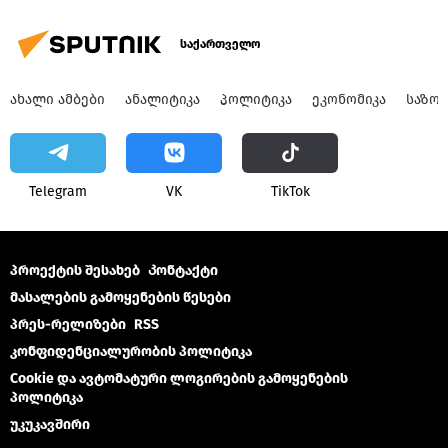
საქართველო
ᲐᲮᲐᲚᲘ ᲐᲛᲑᲔᲑᲘ
ᲐᲜᲐᲚᲘᲢᲘᲙᲐ
ᲞᲝᲚᲘᲢᲘᲙᲐ
ᲔᲙᲝᲜᲝᲛᲘᲙᲐ
ᲡᲐᲖᲝ
Telegram
VK
ТikТоk
პროექტის შესახებ
Კონტაქტი
მასალების გამოყენების წესები
პრეს-რელიზები
RSS
კონფიდენციალურობის პოლიტიკა
Cookie და ავტომატური ლოგირების გამოყენების
პოლიტიკა
უკუკავშირი