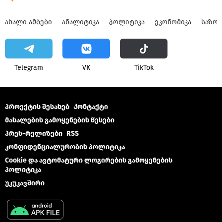
ᲐᲮᲐᲚᲘ ᲐᲛᲑᲔᲑᲘ
ᲐᲜᲐᲚᲘᲢᲘᲙᲐ
ᲞᲝᲚᲘᲢᲘᲙᲐ
ᲔᲙᲝᲜᲝᲛᲘᲙᲐ
ᲡᲐᲖᲝ
Telegram
VK
ТikТоk
პროექტის შესახებ
Კონტაქტი
მასალების გამოყენების წესები
პრეს-რელიზები
RSS
კონფიდენციალურობის პოლიტიკა
Cookie და ავტომატური ლოგირების გამოყენების
პოლიტიკა
უკუკავშირი