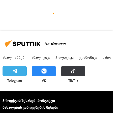
საქართველო
ᲐᲮᲐᲚᲘ ᲐᲛᲑᲔᲑᲘ
ᲐᲜᲐᲚᲘᲢᲘᲙᲐ
ᲞᲝᲚᲘᲢᲘᲙᲐ
ᲔᲙᲝᲜᲝᲛᲘᲙᲐ
ᲡᲐᲖᲝ
Telegram
VK
ТikТоk
პროექტის შესახებ
Კონტაქტი
მასალების გამოყენების წესები