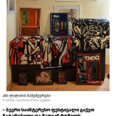
ანი ლაღიძის ნამუშევრები
© photo :
courtesy of Ana Lagidze
– ბევრი საინტერესო ფესტივალი გაქვთ
ჩატარებული და მათგან რომელს