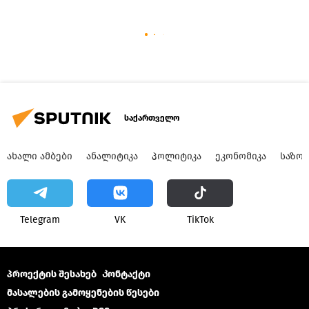
საქართველო
ᲐᲮᲐᲚᲘ ᲐᲛᲑᲔᲑᲘ
ᲐᲜᲐᲚᲘᲢᲘᲙᲐ
ᲞᲝᲚᲘᲢᲘᲙᲐ
ᲔᲙᲝᲜᲝᲛᲘᲙᲐ
ᲡᲐᲖᲝ
Telegram
VK
ТikТоk
პროექტის შესახებ
Კონტაქტი
მასალების გამოყენების წესები