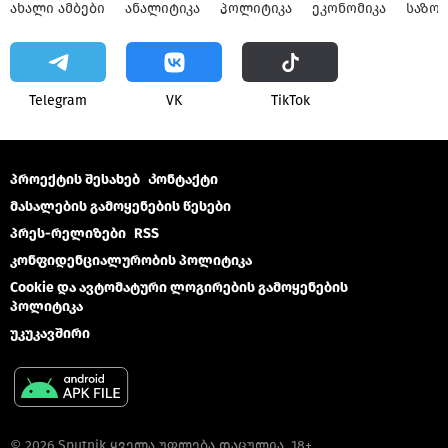
ᲐᲮᲐᲚᲘ ᲐᲛᲑᲔᲑᲘ
ᲐᲜᲐᲚᲘᲢᲘᲙᲐ
ᲞᲝᲚᲘᲢᲘᲙᲐ
ᲔᲙᲝᲜᲝᲛᲘᲙᲐ
ᲡᲐᲖᲝ
Telegram
VK
ТikТоk
პროექტის შესახებ
Კონტაქტი
მასალების გამოყენების წესები
პრეს-რელიზები
RSS
კონფიდენციალურობის პოლიტიკა
Cookie და ავტომატური ლოგირების გამოყენების
პოლიტიკა
უკუკავშირი
© 2026 Sputnik ყველა უფლება დაცულია. 18+