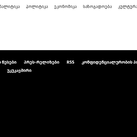
ᲜᲐᲚᲘᲢᲘᲙᲐ
ᲞᲝᲚᲘᲢᲘᲙᲐ
ᲔᲙᲝᲜᲝᲛᲘᲙᲐ
ᲡᲐᲖᲝᲒᲐᲓᲝᲔᲑᲐ
ᲙᲣᲚᲢᲣᲠ
 წესები
პრეს-რელიზები
RSS
კონფიდენციალურობის პ
უკუკავშირი