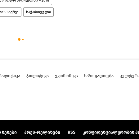
მართლო პროცესები – 2018
ის საქმე"
საქართველო
ᲜᲐᲚᲘᲢᲘᲙᲐ
ᲞᲝᲚᲘᲢᲘᲙᲐ
ᲔᲙᲝᲜᲝᲛᲘᲙᲐ
ᲡᲐᲖᲝᲒᲐᲓᲝᲔᲑᲐ
ᲙᲣᲚᲢᲣᲠ
 წესები
პრეს-რელიზები
RSS
კონფიდენციალურობის პ