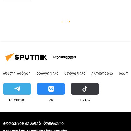
საქართველო
ᲐᲮᲐᲚᲘ ᲐᲛᲑᲔᲑᲘ
ᲐᲜᲐᲚᲘᲢᲘᲙᲐ
ᲞᲝᲚᲘᲢᲘᲙᲐ
ᲔᲙᲝᲜᲝᲛᲘᲙᲐ
ᲡᲐᲖᲝ
Telegram
VK
ТikТоk
პროექტის შესახებ
Კონტაქტი