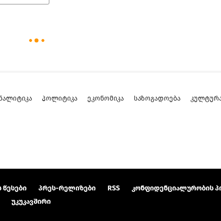
ᲜᲐᲚᲘᲢᲘᲙᲐ
ᲞᲝᲚᲘᲢᲘᲙᲐ
ᲔᲙᲝᲜᲝᲛᲘᲙᲐ
ᲡᲐᲖᲝᲒᲐᲓᲝᲔᲑᲐ
ᲙᲣᲚᲢᲣᲠ
 წესები
პრეს-რელიზები
RSS
კონფიდენციალურობის პ
უკუკავშირი