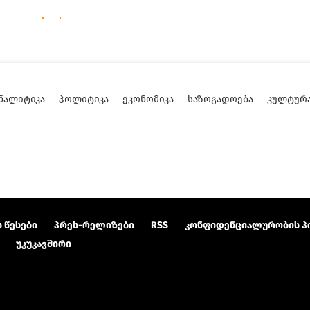
ᲜᲐᲚᲘᲢᲘᲙᲐ
ᲞᲝᲚᲘᲢᲘᲙᲐ
ᲔᲙᲝᲜᲝᲛᲘᲙᲐ
ᲡᲐᲖᲝᲒᲐᲓᲝᲔᲑᲐ
ᲙᲣᲚᲢᲣᲠ
 წესები
პრეს-რელიზები
RSS
კონფიდენციალურობის პ
უკუკავშირი