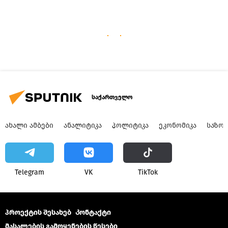
საქართველო
ᲐᲮᲐᲚᲘ ᲐᲛᲑᲔᲑᲘ
ᲐᲜᲐᲚᲘᲢᲘᲙᲐ
ᲞᲝᲚᲘᲢᲘᲙᲐ
ᲔᲙᲝᲜᲝᲛᲘᲙᲐ
ᲡᲐᲖᲝ
Telegram
VK
ТikТоk
პროექტის შესახებ
Კონტაქტი
მასალების გამოყენების წესები