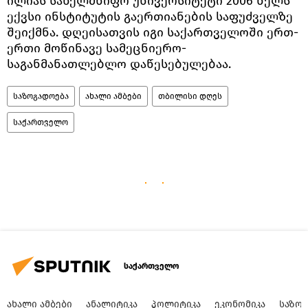
ილიას სახელმწიფო უნივერსიტეტი 2006 წელს
ექვსი ინსტიტუტის გაერთიანების საფუძველზე
შეიქმნა. დღეისათვის იგი საქართველოში ერთ-
ერთი მოწინავე სამეცნიერო-
საგანმანათლებლო დაწესებულებაა.
საზოგადოება
ახალი ამბები
თბილისი დღეს
საქართველო
საქართველო
ᲐᲮᲐᲚᲘ ᲐᲛᲑᲔᲑᲘ
ᲐᲜᲐᲚᲘᲢᲘᲙᲐ
ᲞᲝᲚᲘᲢᲘᲙᲐ
ᲔᲙᲝᲜᲝᲛᲘᲙᲐ
ᲡᲐᲖᲝ