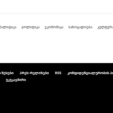
ᲜᲐᲚᲘᲢᲘᲙᲐ
ᲞᲝᲚᲘᲢᲘᲙᲐ
ᲔᲙᲝᲜᲝᲛᲘᲙᲐ
ᲡᲐᲖᲝᲒᲐᲓᲝᲔᲑᲐ
ᲙᲣᲚᲢᲣᲠ
 წესები
პრეს-რელიზები
RSS
კონფიდენციალურობის პ
უკუკავშირი