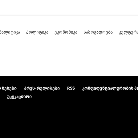
ᲜᲐᲚᲘᲢᲘᲙᲐ
ᲞᲝᲚᲘᲢᲘᲙᲐ
ᲔᲙᲝᲜᲝᲛᲘᲙᲐ
ᲡᲐᲖᲝᲒᲐᲓᲝᲔᲑᲐ
ᲙᲣᲚᲢᲣᲠ
 წესები
პრეს-რელიზები
RSS
კონფიდენციალურობის პ
უკუკავშირი