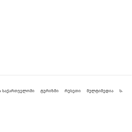
Ა ᲡᲐᲥᲐᲠᲗᲕᲔᲚᲝᲨᲘ
ᲢᲣᲠᲘᲖᲛᲘ
ᲠᲣᲡᲔᲗᲘ
ᲛᲣᲚᲢᲘᲛᲔᲓᲘᲐ
ᲡᲐᲥᲐ