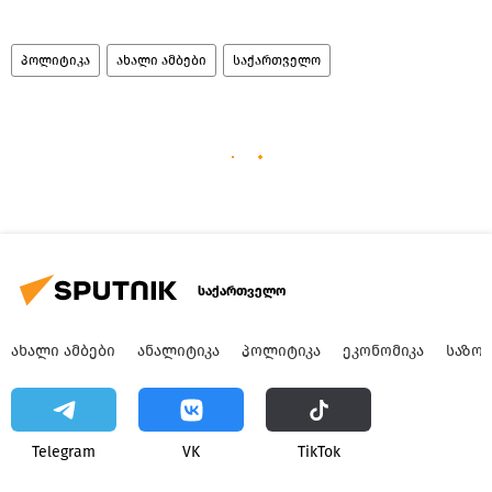
პოლიტიკა
ახალი ამბები
საქართველო
საქართველო
ᲐᲮᲐᲚᲘ ᲐᲛᲑᲔᲑᲘ
ᲐᲜᲐᲚᲘᲢᲘᲙᲐ
ᲞᲝᲚᲘᲢᲘᲙᲐ
ᲔᲙᲝᲜᲝᲛᲘᲙᲐ
ᲡᲐᲖᲝ
Telegram
VK
ТikТоk