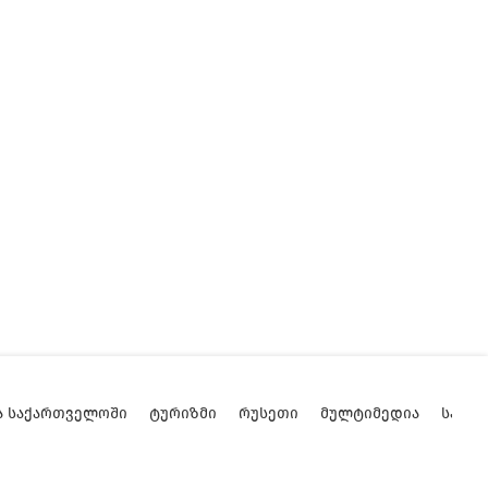
Ა ᲡᲐᲥᲐᲠᲗᲕᲔᲚᲝᲨᲘ
ᲢᲣᲠᲘᲖᲛᲘ
ᲠᲣᲡᲔᲗᲘ
ᲛᲣᲚᲢᲘᲛᲔᲓᲘᲐ
ᲡᲐᲥᲐ