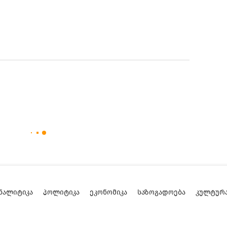
ᲜᲐᲚᲘᲢᲘᲙᲐ
ᲞᲝᲚᲘᲢᲘᲙᲐ
ᲔᲙᲝᲜᲝᲛᲘᲙᲐ
ᲡᲐᲖᲝᲒᲐᲓᲝᲔᲑᲐ
ᲙᲣᲚᲢᲣᲠ