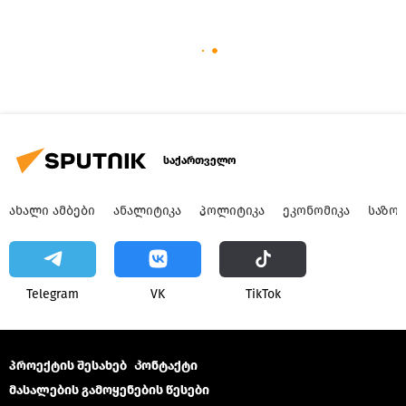
საქართველო
ᲐᲮᲐᲚᲘ ᲐᲛᲑᲔᲑᲘ
ᲐᲜᲐᲚᲘᲢᲘᲙᲐ
ᲞᲝᲚᲘᲢᲘᲙᲐ
ᲔᲙᲝᲜᲝᲛᲘᲙᲐ
ᲡᲐᲖᲝ
Telegram
VK
ТikТоk
პროექტის შესახებ
Კონტაქტი
მასალების გამოყენების წესები