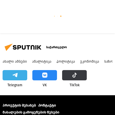
საქართველო
ᲐᲮᲐᲚᲘ ᲐᲛᲑᲔᲑᲘ
ᲐᲜᲐᲚᲘᲢᲘᲙᲐ
ᲞᲝᲚᲘᲢᲘᲙᲐ
ᲔᲙᲝᲜᲝᲛᲘᲙᲐ
ᲡᲐᲖᲝ
Telegram
VK
ТikТоk
პროექტის შესახებ
Კონტაქტი
მასალების გამოყენების წესები