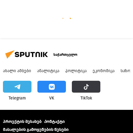
საქართველო
ᲐᲮᲐᲚᲘ ᲐᲛᲑᲔᲑᲘ
ᲐᲜᲐᲚᲘᲢᲘᲙᲐ
ᲞᲝᲚᲘᲢᲘᲙᲐ
ᲔᲙᲝᲜᲝᲛᲘᲙᲐ
ᲡᲐᲖᲝ
Telegram
VK
ТikТоk
პროექტის შესახებ
Კონტაქტი
მასალების გამოყენების წესები