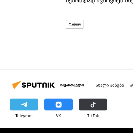
მეზობლად მცხოვრებ მწე
რადიო
ᲐᲮᲐᲚᲘ ᲐᲛᲑᲔᲑᲘ
Ა
საქართველო
Telegram
VK
ТikТоk