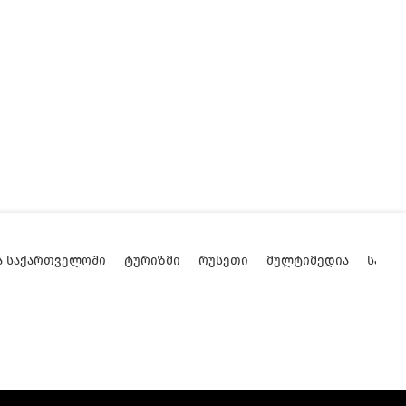
Ა ᲡᲐᲥᲐᲠᲗᲕᲔᲚᲝᲨᲘ
ᲢᲣᲠᲘᲖᲛᲘ
ᲠᲣᲡᲔᲗᲘ
ᲛᲣᲚᲢᲘᲛᲔᲓᲘᲐ
ᲡᲐᲥᲐ