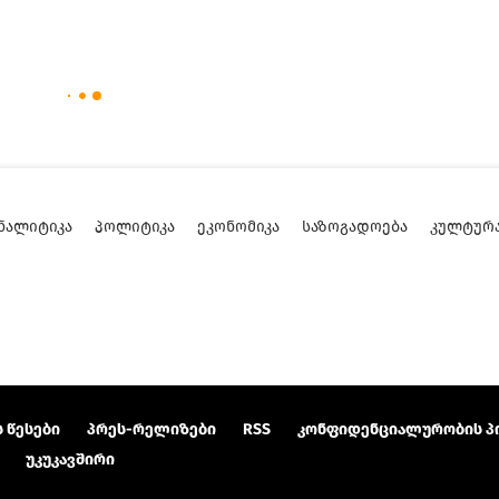
ᲜᲐᲚᲘᲢᲘᲙᲐ
ᲞᲝᲚᲘᲢᲘᲙᲐ
ᲔᲙᲝᲜᲝᲛᲘᲙᲐ
ᲡᲐᲖᲝᲒᲐᲓᲝᲔᲑᲐ
ᲙᲣᲚᲢᲣᲠ
 წესები
პრეს-რელიზები
RSS
კონფიდენციალურობის პ
უკუკავშირი