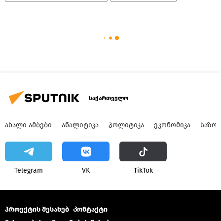
საქართველო
ᲐᲮᲐᲚᲘ ᲐᲛᲑᲔᲑᲘ
ᲐᲜᲐᲚᲘᲢᲘᲙᲐ
ᲞᲝᲚᲘᲢᲘᲙᲐ
ᲔᲙᲝᲜᲝᲛᲘᲙᲐ
ᲡᲐᲖᲝ
Telegram
VK
ТikТоk
პროექტის შესახებ
Კონტაქტი