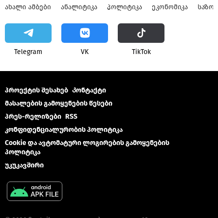
ᲐᲮᲐᲚᲘ ᲐᲛᲑᲔᲑᲘ
ᲐᲜᲐᲚᲘᲢᲘᲙᲐ
ᲞᲝᲚᲘᲢᲘᲙᲐ
ᲔᲙᲝᲜᲝᲛᲘᲙᲐ
ᲡᲐᲖᲝ
Telegram
VK
ТikТоk
პროექტის შესახებ
Კონტაქტი
მასალების გამოყენების წესები
პრეს-რელიზები
RSS
კონფიდენციალურობის პოლიტიკა
Cookie და ავტომატური ლოგირების გამოყენების
პოლიტიკა
უკუკავშირი