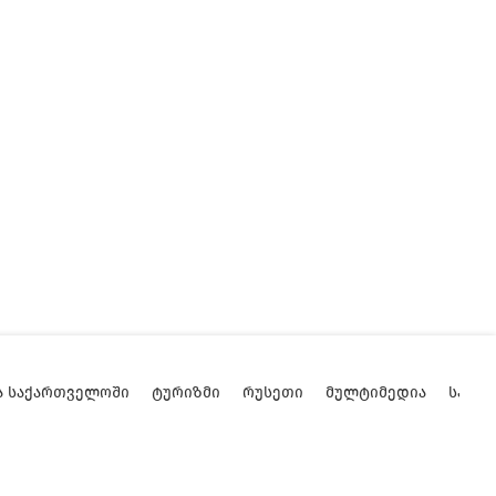
Ა ᲡᲐᲥᲐᲠᲗᲕᲔᲚᲝᲨᲘ
ᲢᲣᲠᲘᲖᲛᲘ
ᲠᲣᲡᲔᲗᲘ
ᲛᲣᲚᲢᲘᲛᲔᲓᲘᲐ
ᲡᲐᲥᲐ