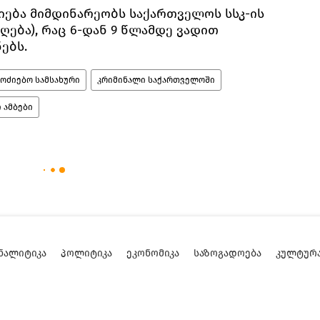
იება მიმდინარეობს საქართველოს სსკ-ის
აღება), რაც 6-დან 9 წლამდე ვადით
ებს.
ოძიებო სამსახური
კრიმინალი საქართველოში
 ამბები
ᲜᲐᲚᲘᲢᲘᲙᲐ
ᲞᲝᲚᲘᲢᲘᲙᲐ
ᲔᲙᲝᲜᲝᲛᲘᲙᲐ
ᲡᲐᲖᲝᲒᲐᲓᲝᲔᲑᲐ
ᲙᲣᲚᲢᲣᲠ