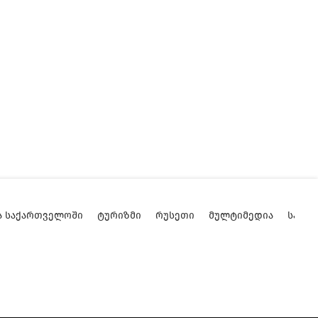
Ა ᲡᲐᲥᲐᲠᲗᲕᲔᲚᲝᲨᲘ
ᲢᲣᲠᲘᲖᲛᲘ
ᲠᲣᲡᲔᲗᲘ
ᲛᲣᲚᲢᲘᲛᲔᲓᲘᲐ
ᲡᲐᲥᲐ