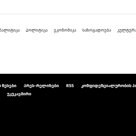
ᲜᲐᲚᲘᲢᲘᲙᲐ
ᲞᲝᲚᲘᲢᲘᲙᲐ
ᲔᲙᲝᲜᲝᲛᲘᲙᲐ
ᲡᲐᲖᲝᲒᲐᲓᲝᲔᲑᲐ
ᲙᲣᲚᲢᲣᲠ
 წესები
პრეს-რელიზები
RSS
კონფიდენციალურობის პ
უკუკავშირი