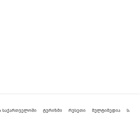
Ა ᲡᲐᲥᲐᲠᲗᲕᲔᲚᲝᲨᲘ
ᲢᲣᲠᲘᲖᲛᲘ
ᲠᲣᲡᲔᲗᲘ
ᲛᲣᲚᲢᲘᲛᲔᲓᲘᲐ
ᲡᲐᲥᲐ