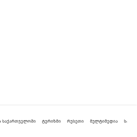
Ა ᲡᲐᲥᲐᲠᲗᲕᲔᲚᲝᲨᲘ
ᲢᲣᲠᲘᲖᲛᲘ
ᲠᲣᲡᲔᲗᲘ
ᲛᲣᲚᲢᲘᲛᲔᲓᲘᲐ
ᲡᲐᲥᲐ