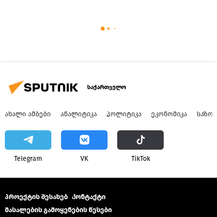
საქართველო
ᲐᲮᲐᲚᲘ ᲐᲛᲑᲔᲑᲘ
ᲐᲜᲐᲚᲘᲢᲘᲙᲐ
ᲞᲝᲚᲘᲢᲘᲙᲐ
ᲔᲙᲝᲜᲝᲛᲘᲙᲐ
ᲡᲐᲖᲝ
Telegram
VK
ТikТоk
პროექტის შესახებ
Კონტაქტი
მასალების გამოყენების წესები