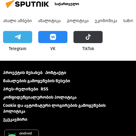
საქართველო
ᲐᲮᲐᲚᲘ ᲐᲛᲑᲔᲑᲘ
ᲐᲜᲐᲚᲘᲢᲘᲙᲐ
ᲞᲝᲚᲘᲢᲘᲙᲐ
ᲔᲙᲝᲜᲝᲛᲘᲙᲐ
ᲡᲐᲖᲝ
Telegram
VK
ТikТоk
პროექტის შესახებ
Კონტაქტი
მასალების გამოყენების წესები
პრეს-რელიზები
RSS
კონფიდენციალურობის პოლიტიკა
Cookie და ავტომატური ლოგირების გამოყენების
პოლიტიკა
უკუკავშირი