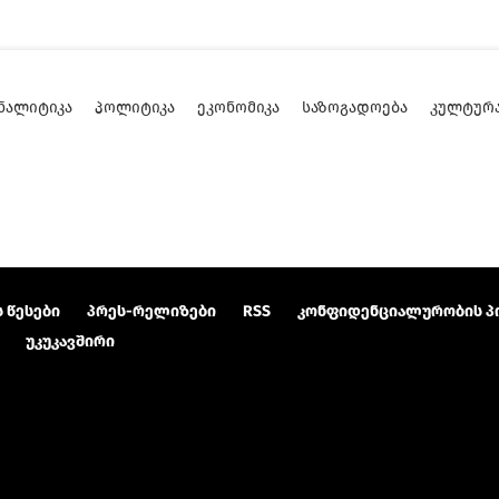
ᲜᲐᲚᲘᲢᲘᲙᲐ
ᲞᲝᲚᲘᲢᲘᲙᲐ
ᲔᲙᲝᲜᲝᲛᲘᲙᲐ
ᲡᲐᲖᲝᲒᲐᲓᲝᲔᲑᲐ
ᲙᲣᲚᲢᲣᲠ
 წესები
პრეს-რელიზები
RSS
კონფიდენციალურობის პ
უკუკავშირი