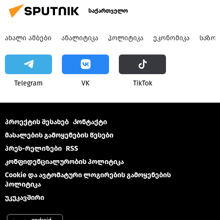
საქართველო
ᲐᲮᲐᲚᲘ ᲐᲛᲑᲔᲑᲘ
ᲐᲜᲐᲚᲘᲢᲘᲙᲐ
ᲞᲝᲚᲘᲢᲘᲙᲐ
ᲔᲙᲝᲜᲝᲛᲘᲙᲐ
ᲡᲐᲖᲝ
Telegram
VK
ТikТоk
პროექტის შესახებ
Კონტაქტი
მასალების გამოყენების წესები
პრეს-რელიზები
RSS
კონფიდენციალურობის პოლიტიკა
Cookie და ავტომატური ლოგირების გამოყენების
პოლიტიკა
უკუკავშირი