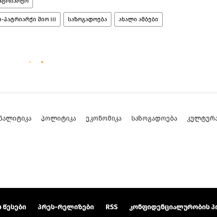
ატრიარქო
პატრიარქი შიო III
საზოგადოება
ახალი ამბები
ᲜᲐᲚᲘᲢᲘᲙᲐ
ᲞᲝᲚᲘᲢᲘᲙᲐ
ᲔᲙᲝᲜᲝᲛᲘᲙᲐ
ᲡᲐᲖᲝᲒᲐᲓᲝᲔᲑᲐ
ᲙᲣᲚᲢᲣᲠ
 წესები
პრეს-რელიზები
RSS
კონფიდენციალურობის პ