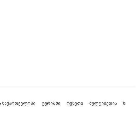
Ა ᲡᲐᲥᲐᲠᲗᲕᲔᲚᲝᲨᲘ
ᲢᲣᲠᲘᲖᲛᲘ
ᲠᲣᲡᲔᲗᲘ
ᲛᲣᲚᲢᲘᲛᲔᲓᲘᲐ
ᲡᲐᲥᲐ