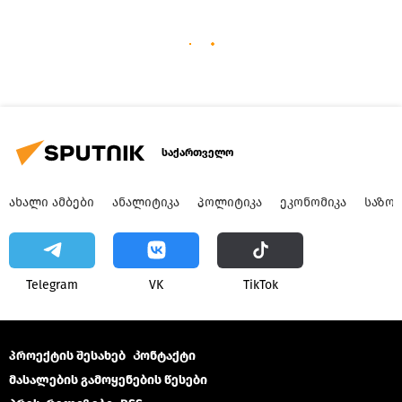
საქართველო
ᲐᲮᲐᲚᲘ ᲐᲛᲑᲔᲑᲘ
ᲐᲜᲐᲚᲘᲢᲘᲙᲐ
ᲞᲝᲚᲘᲢᲘᲙᲐ
ᲔᲙᲝᲜᲝᲛᲘᲙᲐ
ᲡᲐᲖᲝ
Telegram
VK
ТikТоk
პროექტის შესახებ
Კონტაქტი
მასალების გამოყენების წესები