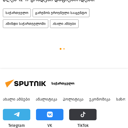
საქართველო
გარემოს ეროვნული სააგენტო
ამინდი საქართველოში
ახალი ამბები
საქართველო
ᲐᲮᲐᲚᲘ ᲐᲛᲑᲔᲑᲘ
ᲐᲜᲐᲚᲘᲢᲘᲙᲐ
ᲞᲝᲚᲘᲢᲘᲙᲐ
ᲔᲙᲝᲜᲝᲛᲘᲙᲐ
ᲡᲐᲖᲝ
Telegram
VK
ТikТоk