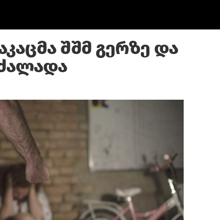
აკაცმა შშმ გერზე და
იძალადა