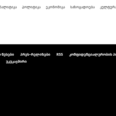
ᲜᲐᲚᲘᲢᲘᲙᲐ
ᲞᲝᲚᲘᲢᲘᲙᲐ
ᲔᲙᲝᲜᲝᲛᲘᲙᲐ
ᲡᲐᲖᲝᲒᲐᲓᲝᲔᲑᲐ
ᲙᲣᲚᲢᲣᲠ
 წესები
პრეს-რელიზები
RSS
კონფიდენციალურობის პ
უკუკავშირი