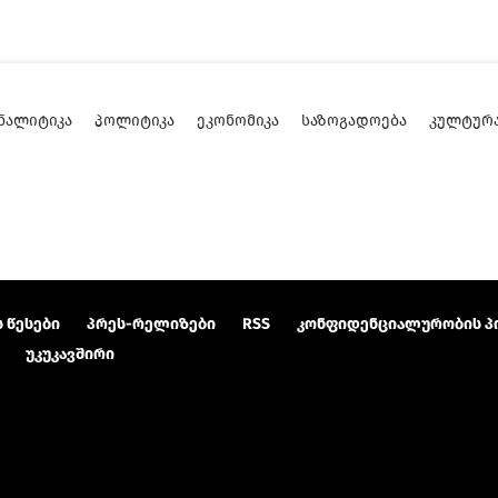
ᲜᲐᲚᲘᲢᲘᲙᲐ
ᲞᲝᲚᲘᲢᲘᲙᲐ
ᲔᲙᲝᲜᲝᲛᲘᲙᲐ
ᲡᲐᲖᲝᲒᲐᲓᲝᲔᲑᲐ
ᲙᲣᲚᲢᲣᲠ
 წესები
პრეს-რელიზები
RSS
კონფიდენციალურობის პ
უკუკავშირი