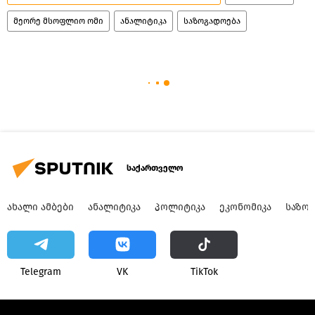
მეორე მსოფლიო ომი
ანალიტიკა
საზოგადოება
საქართველო
ᲐᲮᲐᲚᲘ ᲐᲛᲑᲔᲑᲘ
ᲐᲜᲐᲚᲘᲢᲘᲙᲐ
ᲞᲝᲚᲘᲢᲘᲙᲐ
ᲔᲙᲝᲜᲝᲛᲘᲙᲐ
ᲡᲐᲖᲝ
Telegram
VK
ТikТоk